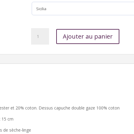
quantité
Ajouter au panier
de
Cape
de
bain
+
gant
-
Havane
ster et 20% coton. Dessus capuche double gaze 100% coton
x 15 cm
s de sèche-linge