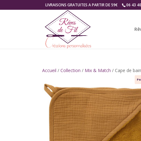
LIVRAISONS GRATUITES A PARTIR DE 59€
06 43 4
Rêv
Accueil
/
Collection
/
Mix & Match
/ Cape de bai
Pe