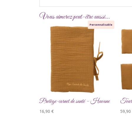
Vous aimerez peut-être aussi…
Personnalisable
Protège-carnet de santé – Havane
Tour 
16,90
€
59,90