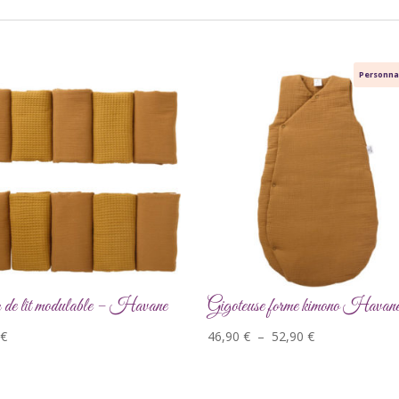
Personna
de lit modulable – Havane
Gigoteuse forme kimono Havan
Plage
€
46,90
€
–
52,90
€
de
prix :
46,90 €