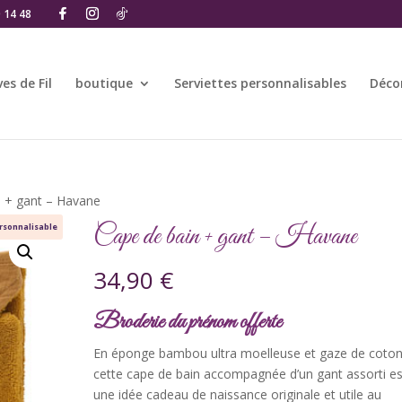
0 14 48
es de Fil
boutique
Serviettes personnalisables
Déco
n + gant – Havane
Cape de bain + gant – Havane
rsonnalisable
34,90
€
Broderie du prénom offerte
En éponge bambou ultra moelleuse et gaze de coton
cette cape de bain accompagnée d’un gant assorti es
une idée cadeau de naissance originale et utile au