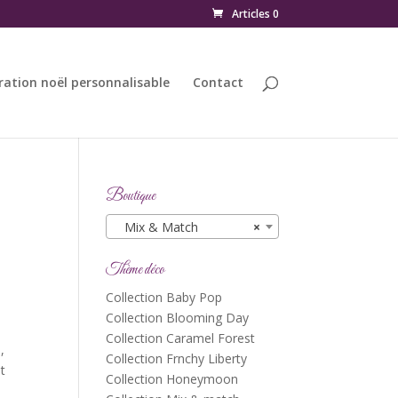
Articles 0
ration noël personnalisable
Contact
Boutique
Mix & Match
×
Thème déco
Collection Baby Pop
Collection Blooming Day
Collection Caramel Forest
,
Collection Frnchy Liberty
t
Collection Honeymoon