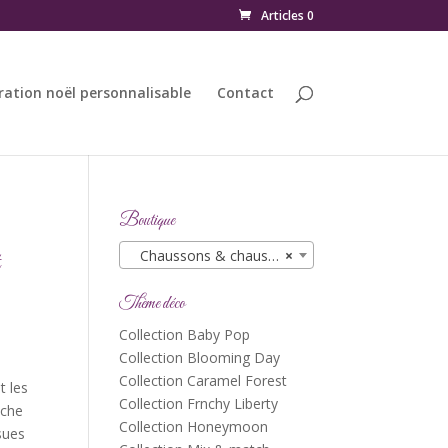
Articles 0
ration noël personnalisable
Contact
Boutique
Chaussons & chaussures
×
Thème déco
Collection Baby Pop
Collection Blooming Day
Collection Caramel Forest
t les
Collection Frnchy Liberty
uche
Collection Honeymoon
sues