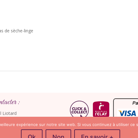
as de sèche-linge
acter :
l Liotard
ennes-Mirabeau
eilleure expérience sur notre site web. Si vous continuez à utiliser ce
 06 43 40 14 48
Ok
Non
En savoir +