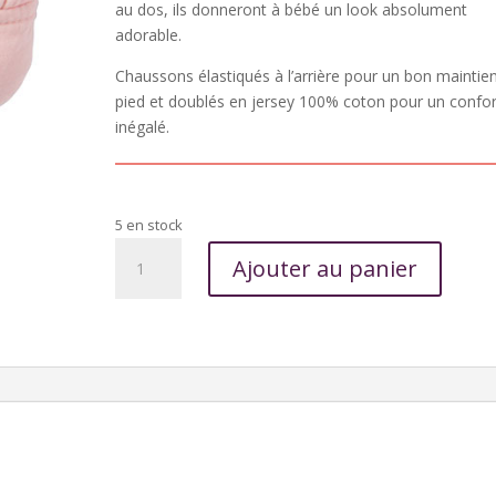
au dos, ils donneront à bébé un look absolument
adorable.
Chaussons élastiqués à l’arrière pour un bon maintie
pied et doublés en jersey 100% coton pour un confor
inégalé.
5 en stock
quantité
Ajouter au panier
de
Chaussons
avec
ailes
d'ange
/
blush
et
écru