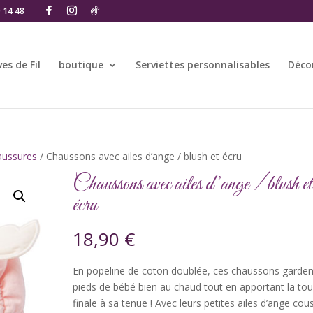
0 14 48
es de Fil
boutique
Serviettes personnalisables
Déco
aussures
/ Chaussons avec ailes d’ange / blush et écru
Chaussons avec ailes d’ange / blush et
écru
18,90
€
En popeline de coton doublée, ces chaussons garden
pieds de bébé bien au chaud tout en apportant la to
finale à sa tenue ! Avec leurs petites ailes d’ange cou