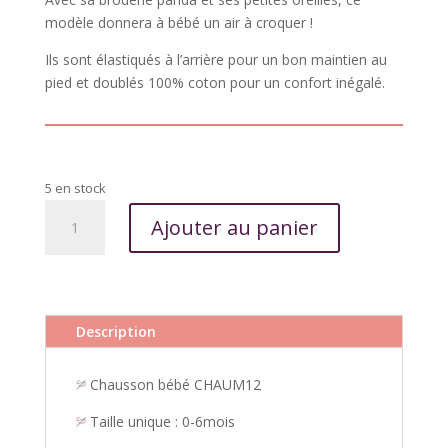
modèle donnera à bébé un air à croquer !
Ils sont élastiqués à l’arrière pour un bon maintien au
pied et doublés 100% coton pour un confort inégalé.
5 en stock
quantité
Ajouter au panier
de
Chaussons
velours
brodé
-
Description
Petit
Panda
Chausson bébé CHAUM12
Taille unique : 0-6mois