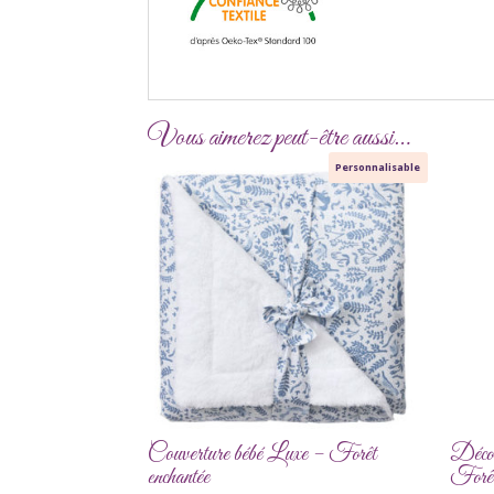
Vous aimerez peut-être aussi…
Personnalisable
Couverture bébé Luxe – Forêt
Décor
enchantée
Forêt