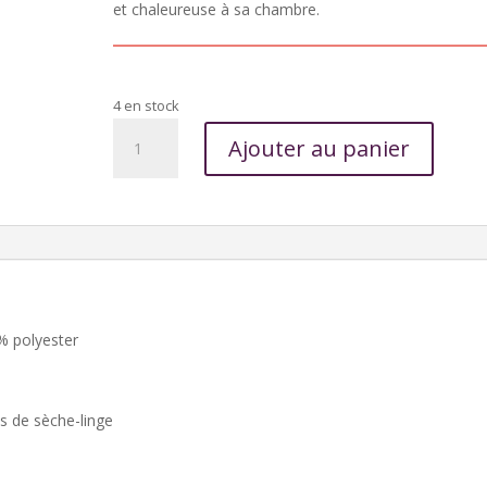
et chaleureuse à sa chambre.
4 en stock
quantité
Ajouter au panier
de
Maxi
panier
de
rangement
à
anses
–
% polyester
Forêt
enchantée
s de sèche-linge