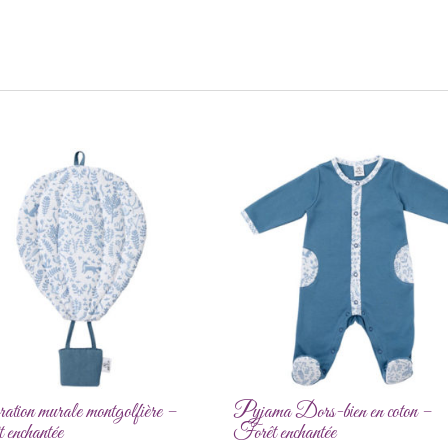
ation murale montgolfière –
Pyjama Dors-bien en coton –
 enchantée
Forêt enchantée