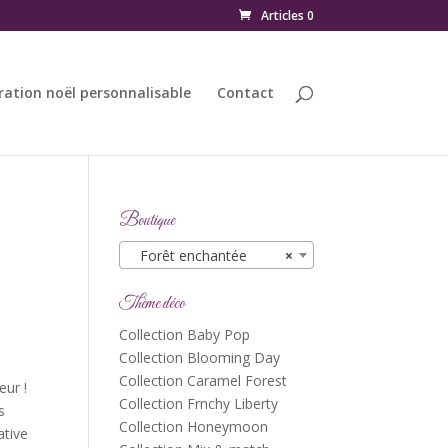
Articles 0
ration noël personnalisable
Contact
Boutique
Forêt enchantée
×
Thème déco
Collection Baby Pop
Collection Blooming Day
Collection Caramel Forest
eur !
Collection Frnchy Liberty
s
Collection Honeymoon
ative