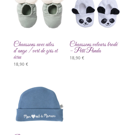
Chaussons avec ailes
Chaussons velours brodé
d’ange / vert de gris et
– Petit Panda
écru
18,90
€
18,90
€