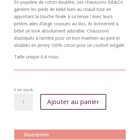
En popeline de coton doublée, ces chaussons BB&Co
gardent les pieds de bébé bien au chaud tout en
apportant la touche finale à sa tenue ! Avec leurs
petites ailes d’ange cousues au dos, ils donneront à
bébé un look absolument adorable. Chaussons
élastiqués à l’arrière pour un bon maintien au pied et
doublés en jersey 100% coton pour un confort inégalé.
Taille unique 0-6 mois.
5 en stock
quantité
Ajouter au panier
de
Chaussons
avec
ailes
d’ange
Description
–